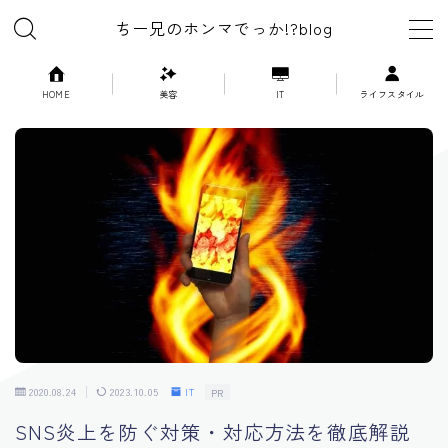
ちー兄のホンマでっか!?blog
MENU
HOME
美容
IT
ライフスタイル
美容
ライフスタイル
漫画
映画
ゲーム
2020.08.24
2023.10.05
IT
PR
IT
SNS炎上を防ぐ対策・対応方法を徹底解説