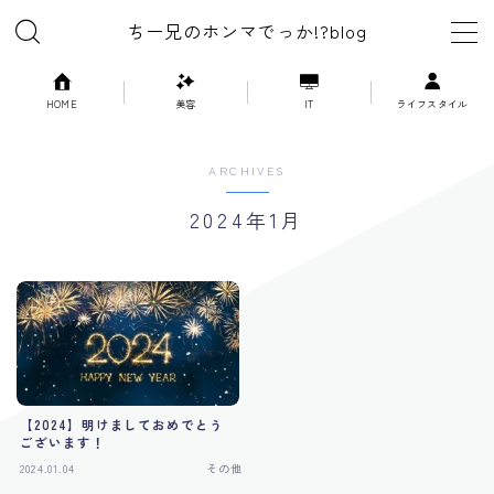
ちー兄のホンマでっか!?blog
MENU
HOME
美容
IT
ライフスタイル
美容
ARCHIVES
2024年1月
ライフスタイル
漫画
映画
ゲーム
【2024】明けましておめでとう
ございます！
IT
2024.01.04
その他