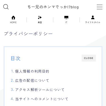
ちー兄のホンマでっか!?blog
MENU
HOME
美容
IT
ライフスタイル
プライバシーポリシー
美容
ライフスタイル
目次
CLOSE
漫画
個人情報の利用目的
映画
広告の配信について
ゲーム
アクセス解析ツールについて
当サイトへのコメントについて
IT