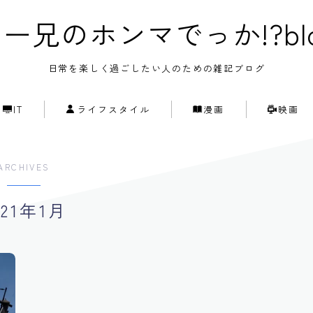
ー兄のホンマでっか!?bl
日常を楽しく過ごしたい人のための雑記ブログ
IT
ライフスタイル
漫画
映画
ARCHIVES
021年1月