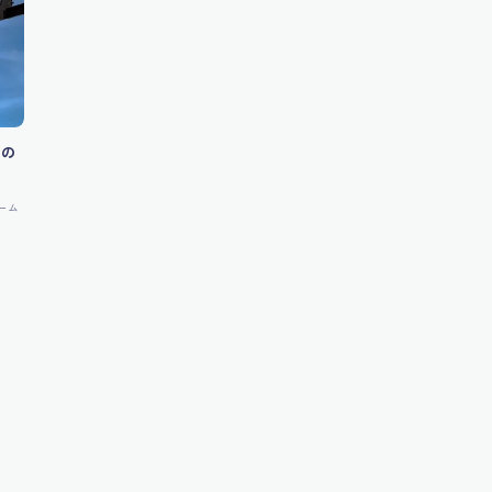
人の
ーム