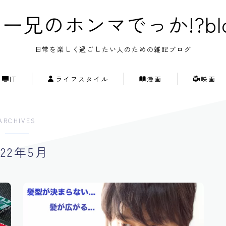
ー兄のホンマでっか!?bl
日常を楽しく過ごしたい人のための雑記ブログ
IT
ライフスタイル
漫画
映画
ARCHIVES
022年5月