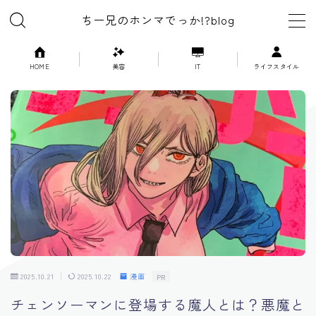
ちー兄のホンマでっか!?blog
MENU
HOME
美容
IT
ライフスタイル
美容
ライフスタイル
漫画
映画
ゲーム
2025.10.21
2025.10.22
漫画
PR
IT
チェンソーマンに登場する魔人とは？悪魔と